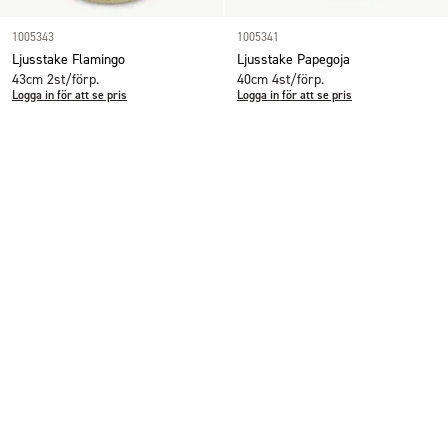
1005343
1005341
Ljusstake Flamingo
Ljusstake Papegoja
43cm 2st/förp.
40cm 4st/förp.
Logga in för att se pris
Logga in för att se pris
Nästa