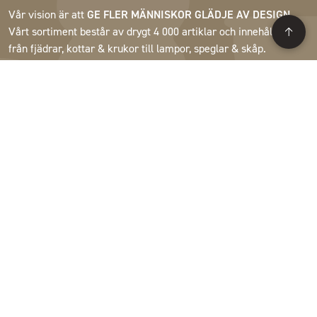
Vår vision är att
GE FLER MÄNNISKOR GLÄDJE AV DESIGN.
Vårt sortiment består av drygt 4 000 artiklar och innehåller allt
från fjädrar, kottar & krukor till lampor, speglar & skåp.
Våra kunder är inrednings- och presentbutiker, möbelaffärer,
handelsträdgårdar, florister, blomsterbutiker, inredare och
dekoratörer, hotell och restauranger. Välkommen till A Lot
Decorations värld.
Support
Om A Lot
Följ oss
SE/SEK
Copyright © 2026 , A Lot Decoration