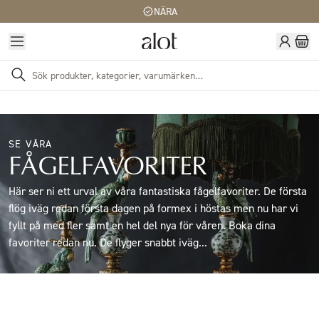
NÄRA
SE VÅRA
FÅGELFAVORITER
Här ser ni ett urval av våra fantastiska fågelfavoriter. De första
flög iväg redan första dagen på formex i höstas men nu har vi
fyllt på med fler samt en hel del nya för våren. Boka dina
favoriter redan nu. De flyger snabbt iväg...