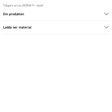
Tidigare art.no 203948-9---alotd
Om produkten
Ladda ner material
1005699_5.jpg
1005699_1.jpg
Ladda ner bildmaterial
Specifikationer
Storlek
13x13x43 cm
Antal i förpackning
2 st
Diameter (cm)
13 cm
Höjd (cm)
43 cm
Material
Poly
Färg
Röd