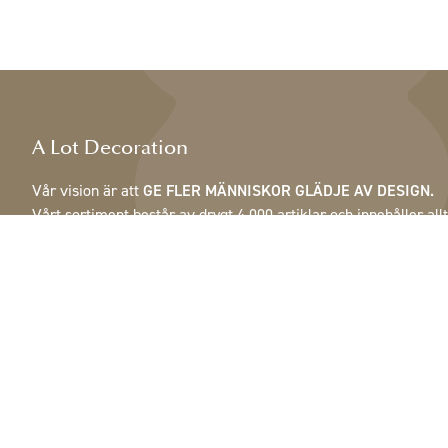
A Lot Decoration
Vår vision är att
GE FLER MÄNNISKOR GLÄDJE AV DESIGN.
Vårt sortiment består av drygt 4 000 artiklar och innehåller allt
från fjädrar, kottar & krukor till lampor, speglar & skåp.
Våra kunder är inrednings- och presentbutiker, möbelaffärer,
handelsträdgårdar, florister, blomsterbutiker, inredare och
dekoratörer, hotell och restauranger. Välkommen till A Lot
Decorations värld.