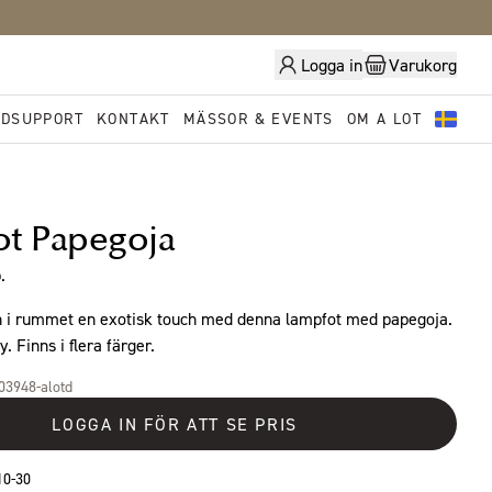
Logga in
Varukorg
DSUPPORT
KONTAKT
MÄSSOR & EVENTS
OM A LOT
t Papegoja
.
n i rummet en exotisk touch med denna lampfot med papegoja.
y. Finns i flera färger.
203948-alotd
LOGGA IN FÖR ATT SE PRIS
10-30