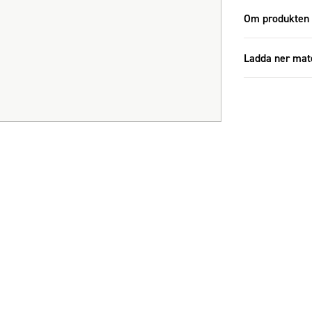
Om produkten
Ladda ner mat
1005697_1
Specifikatione
Storlek
Antal i förp
Diameter (c
Höjd (cm)
Material
Färg