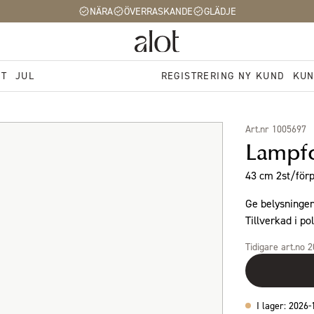
NÄRA
ÖVERRASKANDE
GLÄDJE
ST
JUL
REGISTRERING NY KUND
KUN
Art.nr 1005697
Lampfo
43 cm 2st/förp
Ge belysninge
Tillverkad i pol
Tidigare art.no 
I lager: 2026-