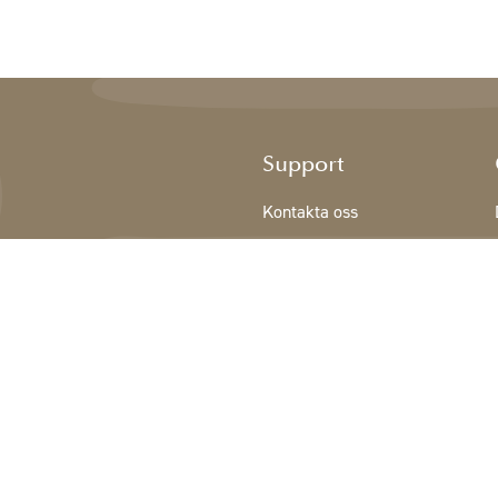
Support
Kontakta oss
Registrering NY KUND
Villkor
Integritetspolicy
Cookiedeklaration