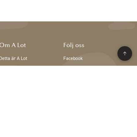
Om A Lot
Följ oss
Detta är A Lot
Facebook
Teamet på A Lot
Instagram
Lediga tjänster