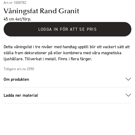
Art.nr 1000782
Våningsfat Rand Granit
45 cm 4st/förp.
LOGGA IN FÖR ATT SE PRIS
Detta våningsfat i tre nivåer med handtag upptill blir ett vackert sätt att
ställa fram dekorationer på eller kombinera med våra magnetiska
ljushållare. Tillverkat i metall. Finns i flera färger.
Tidigare art.no 2590
Om produkten
Ladda ner material
Additional images
Additional images
Ladda ner bildmaterial
Specifikationer
Storlek
Ø25x45 cm