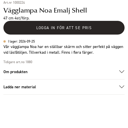
Art.nr 1000224
Vägglampa Noa Emalj Shell
47 cm 4st/förp.
LOGGA IN FÖR ATT SE PRIS
I lager: 2026-09-25
Vår vägglampa Noa har en ställbar skärm och sitter perfekt på väggen
vid läsfåtöljen. Tillverkad i metall. Finns i flera färger.
Tidigare art.no 1880
Om produkten
Ladda ner material
Additional images
Additional images
Ladda ner bildmaterial
Specifikationer
Storlek
20x36x47 cm