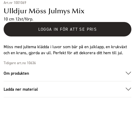
Art.nr 1001069
Ulldjur Möss Julmys Mix
10 cm 12st/förp.
LOGGA IN FÖR ATT SE PRIS
Möss med jultema klädda i luvor som bär på en julklapp, en krukväxt
och en krans, gjorda av ull. Perfekt för att dekorera ditt hem till jul.
Tidigare art.no 10636
Om produkten
Ladda ner material
Additional images
Ladda ner bildmaterial
Specifikationer
Storlek
10cm
Antal i förpackning
12 st