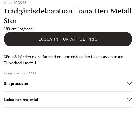
Art.nr 1002238
Trädgårdsdekoration Trana Herr Metall
Stor
183 cm 1st/förp.
LOGGA IN FÖR ATT SE PRIS
Gör trädgården extra fin med en stor dekoration i form av en trana.
Tillverkad i metall.
Tidigare art.no 16411
Om produkten
Ladda ner material
Specifikationer
Additional images
Additional images
Ladda ner bildmaterial
Storlek
120x37x183cm
Antal i förpackning
1 st