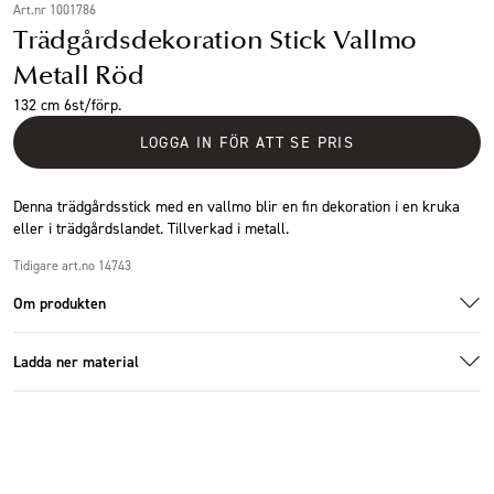
Art.nr 1001786
Trädgårdsdekoration Stick Vallmo
Metall Röd
132 cm 6st/förp.
LOGGA IN FÖR ATT SE PRIS
Denna trädgårdsstick med en vallmo blir en fin dekoration i en kruka
eller i trädgårdslandet. Tillverkad i metall.
Tidigare art.no 14743
Om produkten
Ladda ner material
Additional images
Additional images
Ladda ner bildmaterial
Specifikationer
Storlek
31x132cm