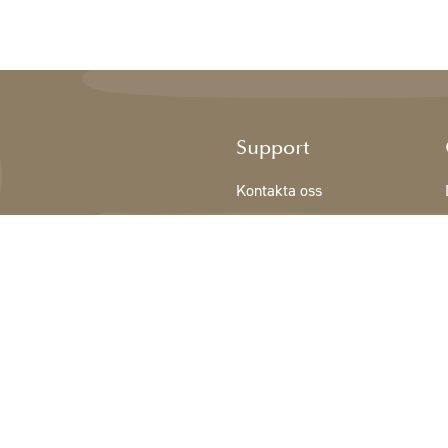
Support
Kontakta oss
Registrering NY KUND
Villkor
Integritetspolicy
Cookiedeklaration