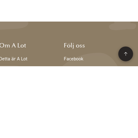
Om A Lot
Följ oss
Detta är A Lot
Facebook
Teamet på A Lot
Instagram
Lediga tjänster