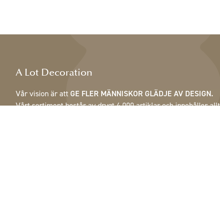
A Lot Decoration
Vår vision är att
GE FLER MÄNNISKOR GLÄDJE AV DESIGN.
Vårt sortiment består av drygt 4 000 artiklar och innehåller allt
från fjädrar, kottar & krukor till lampor, speglar & skåp.
Våra kunder är inrednings- och presentbutiker, möbelaffärer,
handelsträdgårdar, florister, blomsterbutiker, inredare och
dekoratörer, hotell och restauranger. Välkommen till A Lot
Decorations värld.