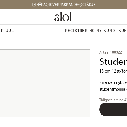
NÄRA
ÖVERRASKANDE
GLÄDJE
ST
JUL
REGISTRERING NY KUND
KUN
Art.nr 1003221
Studen
15 cm 12st/för
Fira den nybl
studentmössa o
Tidigare art.no 