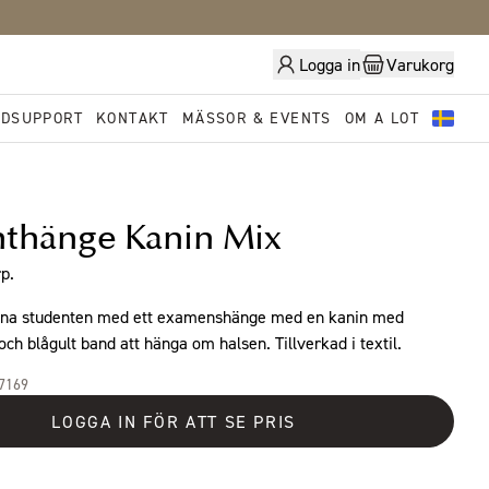
Logga in
Varukorg
DSUPPORT
KONTAKT
MÄSSOR & EVENTS
OM A LOT
thänge Kanin Mix
p.
ivna studenten med ett examenshänge med en kanin med
ch blågult band att hänga om halsen. Tillverkad i textil.
47169
LOGGA IN FÖR ATT SE PRIS