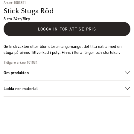
Art.nr 1003651
Stick Stuga Röd
8 cm 24st/förp.
LOGGA IN FÖR ATT SE PRIS
Ge krukväxten eller blomsterarrangemanget det lilla extra med en
stuga på pinne. Tillverkad i poly. Finns i flera färger och storlekar.
Tidigare art.no 101034
Om produkten
Ladda ner material
Additional images
Ladda ner bildmaterial
Specifikationer
Storlek
5x8cm
Antal i förpackning
24 st