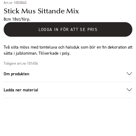
Art.nr 1003840
Stick Mus Sittande Mix
8cm 18st/förp.
LOGGA IN FÖR ATT SE PRIS
Två söta möss med tomteluva och halsduk som blir en fin dekoration att
sätta i julblomman. Tillverkade i poly.
Tidigare art.no 101656
Om produkten
Ladda ner material
Additional images
Ladda ner bildmaterial
Specifikationer
Storlek
8cm
Antal i förpackning
18 st