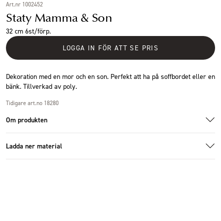
Art.nr 1002452
Staty Mamma & Son
32 cm 6st/förp.
LOGGA IN FÖR ATT SE PRIS
Dekoration med en mor och en son. Perfekt att ha på soffbordet eller en
bänk. Tillverkad av poly.
Tidigare art.no 18280
Om produkten
Ladda ner material
Specifikationer
Additional images
Ladda ner bildmaterial
Storlek
11x9x32cm
Antal i förpackning
6 st
Höjd (cm)
32 cm