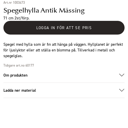
Art.nr 1003473
Spegelhylla Antik Mässing
71 cm 2st/förp.
LOGGA IN FÖR ATT SE PRIS
Spegel med hylla som är fin att hänga på väggen. Hyllplanet är perfekt
för ljuslyktor eller att ställa en blomma på. Tillverkad i metall och
spegelglas.
Tidigare art.no 60177
Om produkten
Ladda ner material
Additional images
Ladda ner bildmaterial
Specifikationer
Storlek
39x14x71cm