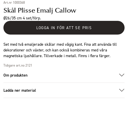
Art.nr 1000368
Skål Plisse Emalj Callow
Ø26/35 cm 4 set/förp.
LOGGA IN FÖR ATT SE PRIS
Set med två emaljerade skålar med vågig kant. Fina att använda till
dekorationer och växter, och kan också kombineras med våra
magnetiska ljushållare. Tillverkade i metall. Finns i flera färger.
Tidigare art.no 2121
Om produkten
Ladda ner material
Additional images
Additional images
Ladda ner bildmaterial
Specifikationer
Storlek
Ø35x8cm