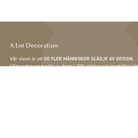
A Lot Decoration
Vår vision är att
GE FLER MÄNNISKOR GLÄDJE AV DESIGN.
Vårt sortiment består av drygt 4 000 artiklar och innehåller allt
från fjädrar, kottar & krukor till lampor, speglar & skåp.
Våra kunder är inrednings- och presentbutiker, möbelaffärer,
handelsträdgårdar, florister, blomsterbutiker, inredare och
dekoratörer, hotell och restauranger. Välkommen till A Lot
Decorations värld.