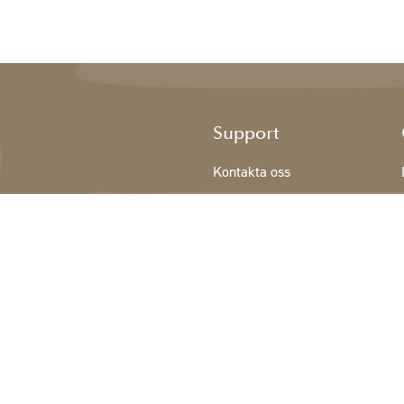
Support
Kontakta oss
Registrering NY KUND
Villkor
Integritetspolicy
Cookiedeklaration