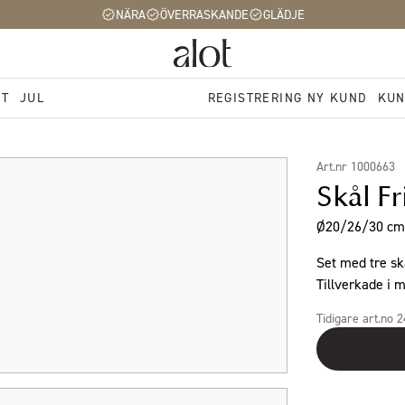
NÄRA
ÖVERRASKANDE
GLÄDJE
ST
JUL
REGISTRERING NY KUND
KUN
Art.nr 1000663
Skål F
Ø20/26/30 cm 
Set med tre sk
Tillverkade i me
Tidigare art.no 