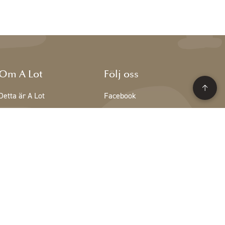
Om A Lot
Följ oss
Detta är A Lot
Facebook
Teamet på A Lot
Instagram
Lediga tjänster