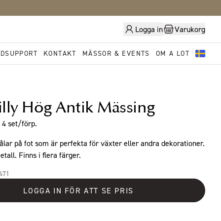
Logga in
Varukorg
DSUPPORT
KONTAKT
MÄSSOR & EVENTS
OM A LOT
rilly Hög Antik Mässing
4 set/förp.
ålar på fot som är perfekta för växter eller andra dekorationer.
tall. Finns i flera färger.
2471
LOGGA IN FÖR ATT SE PRIS