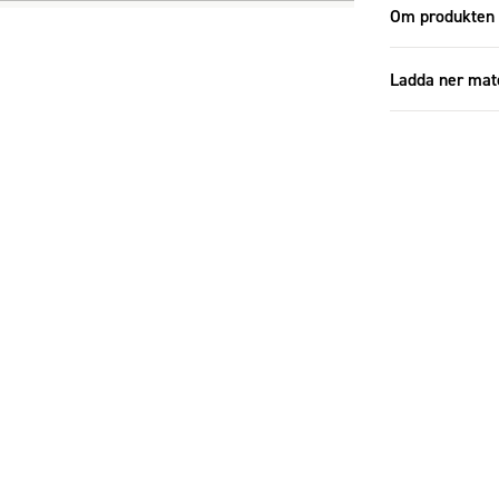
Om produkten
Ladda ner mat
Additional
Specifikatione
Additional
Storlek
Antal i förp
Antal i set
Diameter (c
Höjd (cm)
Material