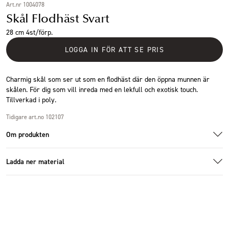
Art.nr 1004078
Skål Flodhäst Svart
28 cm 4st/förp.
LOGGA IN FÖR ATT SE PRIS
Charmig skål som ser ut som en flodhäst där den öppna munnen är
skålen. För dig som vill inreda med en lekfull och exotisk touch.
Tillverkad i poly.
Tidigare art.no 102107
Om produkten
Ladda ner material
Additional images
Additional images
Additional images
Specifikationer
Additional images
Ladda ner bildmaterial
Storlek
28x16cm