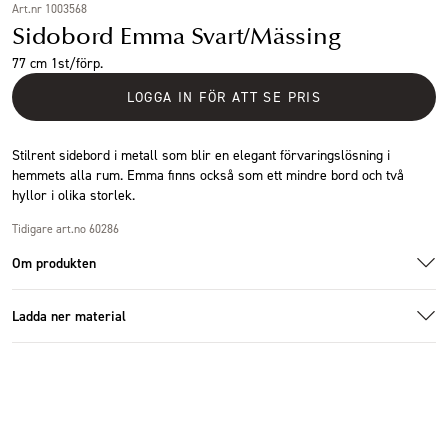
Art.nr 1003568
Sidobord Emma Svart/Mässing
77 cm 1st/förp.
LOGGA IN FÖR ATT SE PRIS
Stilrent sidebord i metall som blir en elegant förvaringslösning i
hemmets alla rum. Emma finns också som ett mindre bord och två
hyllor i olika storlek.
Tidigare art.no 60286
Om produkten
Ladda ner material
Specifikationer
60286_2.jpg
Ladda ner bildmaterial
Storlek
127x44x77cm
Antal i förpackning
1 st