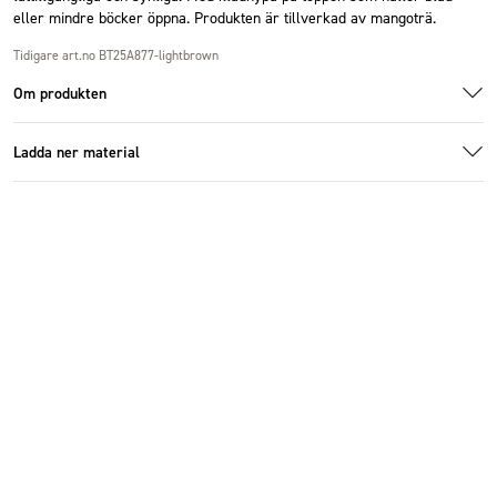
eller mindre böcker öppna. Produkten är tillverkad av mangoträ.
Tidigare art.no BT25A877-lightbrown
Om produkten
Ladda ner material
Specifikationer
Ladda ner bildmaterial
Storlek
25x50 cm
Antal i förpackning
4 st
Bredd (cm)
25 cm
Material
Trä
Färg
Brun
Vikt (kg)
0.75 kg