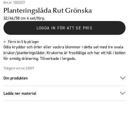
Art.nr 1002537
Planteringslåda Rut Grönska
32/46/58 cm 4 set/förp.
LOGGA IN FÖR ATT SE PRIS
Färre än 5 fp på lager
Odla kryddor och örter eller vackra blommor i detta set med tre ovala
krukor/planteringslådor. Krukorna är frosttåliga och har ett hål i botten
för smidig dränering. Tillverkade i lergods.
Tidigare art.no 23007
Om produkten
Ladda ner material
23007_8.jpg
23007_9.jpg
Ladda ner bildmaterial
Specifikationer
Storlek
58x28x25cm