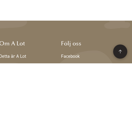
Om A Lot
Följ oss
Detta är A Lot
Facebook
Teamet på A Lot
Instagram
Lediga tjänster