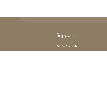
Support
Kontakta oss
Registrering NY KUND
Villkor
Integritetspolicy
Cookiedeklaration