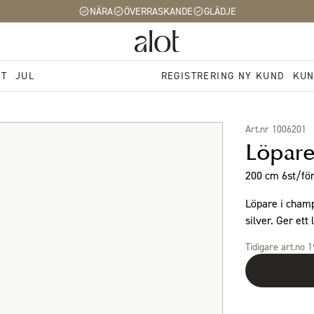
NÄRA
ÖVERRASKANDE
GLÄDJE
ST
JUL
REGISTRERING NY KUND
KUN
Art.nr 1006201
Löpare
200 cm 6st/för
Löpare i champ
silver. Ger ett 
Tidigare art.no 