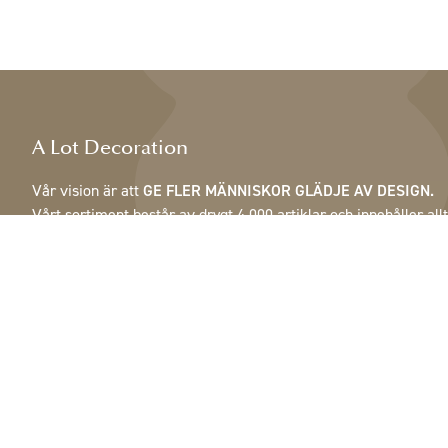
A Lot Decoration
Vår vision är att
GE FLER MÄNNISKOR GLÄDJE AV DESIGN.
Vårt sortiment består av drygt 4 000 artiklar och innehåller allt
från fjädrar, kottar & krukor till lampor, speglar & skåp.
Våra kunder är inrednings- och presentbutiker, möbelaffärer,
handelsträdgårdar, florister, blomsterbutiker, inredare och
dekoratörer, hotell och restauranger. Välkommen till A Lot
Decorations värld.