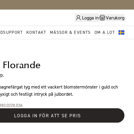
Logga in
Varukorg
DSUPPORT
KONTAKT
MÄSSOR & EVENTS
OM A LOT
 Florande
p.
agnefärgat tyg med ett vackert blomstermönster i guld och
lyxigt och festligt intryck på julbordet.
1983.0228.03A
LOGGA IN FÖR ATT SE PRIS