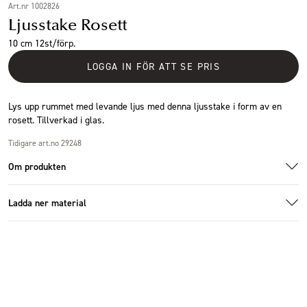
Art.nr 1002826
Ljusstake Rosett
10 cm 12st/förp.
LOGGA IN FÖR ATT SE PRIS
Lys upp rummet med levande ljus med denna ljusstake i form av en
rosett. Tillverkad i glas.
Tidigare art.no 29248
Om produkten
Ladda ner material
Ladda ner bildmaterial
Specifikationer
Storlek
10x6x3 cm
Antal i förpackning
12 st