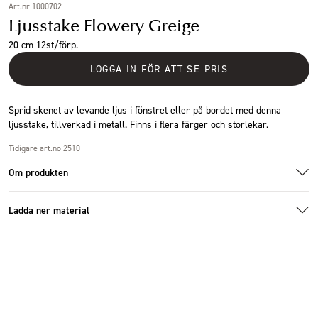
Art.nr 1000702
Ljusstake Flowery Greige
20 cm 12st/förp.
LOGGA IN FÖR ATT SE PRIS
Sprid skenet av levande ljus i fönstret eller på bordet med denna
ljusstake, tillverkad i metall. Finns i flera färger och storlekar.
Tidigare art.no 2510
Om produkten
Ladda ner material
2511_5.jpg
Additional images
Ladda ner bildmaterial
Specifikationer
Storlek
Ø12x20cm
Antal i förpackning
12 st