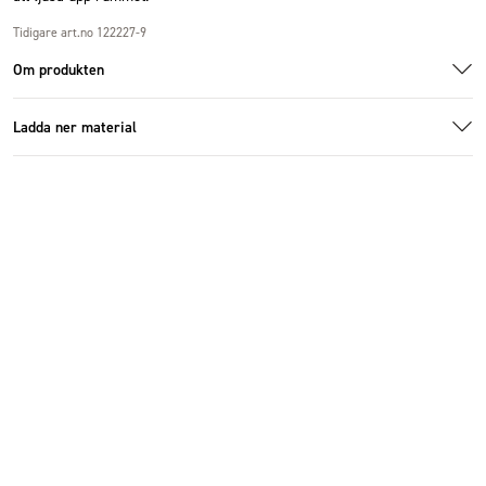
Tidigare art.no 122227-9
Om produkten
Ladda ner material
1005628_1.jpg
1005628_2.jpeg
Webb papegojor.jpg
Specifikationer
1005628_3.jpeg
Ladda ner bildmaterial
Storlek
23x32x9 cm
Antal i förpackning
4 st
Höjd (cm)
32 cm
Bredd (cm)
23 cm
Djup (cm)
9 cm
Material
Poly