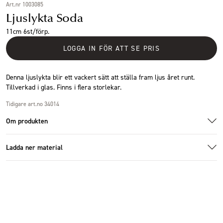
Art.nr 1003085
Ljuslykta Soda
11cm 6st/förp.
LOGGA IN FÖR ATT SE PRIS
Denna ljuslykta blir ett vackert sätt att ställa fram ljus året runt.
Tillverkad i glas. Finns i flera storlekar.
Tidigare art.no 34014
Om produkten
Passar värmeljus.
Ladda ner material
Produkten är handgjord, vilket medför att vissa variationer i produktens
utseende kan förekomma.
1003085_1.jpg
1003085_3.jpg
Ladda ner bildmaterial
Specifikationer
Storlek
Ø12x11cm