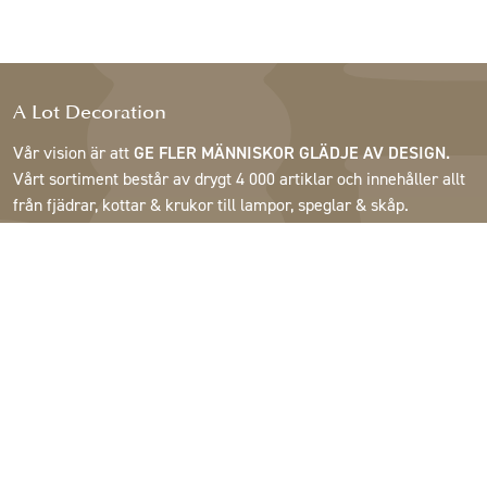
A Lot Decoration
Vår vision är att
GE FLER MÄNNISKOR GLÄDJE AV DESIGN.
Vårt sortiment består av drygt 4 000 artiklar och innehåller allt
från fjädrar, kottar & krukor till lampor, speglar & skåp.
Våra kunder är inrednings- och presentbutiker, möbelaffärer,
handelsträdgårdar, florister, blomsterbutiker, inredare och
dekoratörer, hotell och restauranger. Välkommen till A Lot
Decorations värld.
Support
Om A Lot