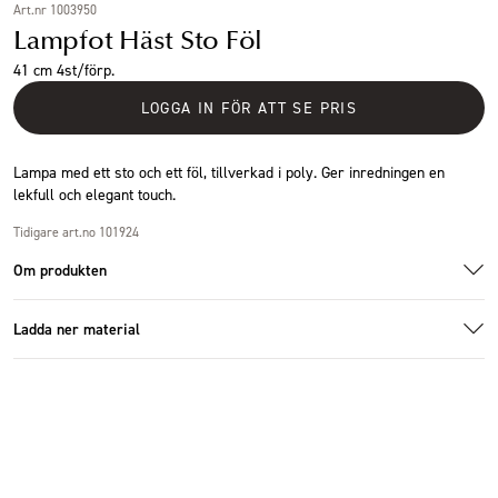
Art.nr 1003950
Lampfot Häst Sto Föl
41 cm 4st/förp.
LOGGA IN FÖR ATT SE PRIS
Lampa med ett sto och ett föl, tillverkad i poly. Ger inredningen en
lekfull och elegant touch.
Tidigare art.no 101924
Om produkten
Ladda ner material
1003950_2.jpg
Additional images
Ladda ner bildmaterial
Specifikationer
Storlek
27x14x41cm
Antal i förpackning
4 st