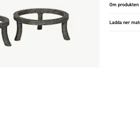
Om produkten
Ladda ner mat
Ladda ner 
Specifikatione
Storlek
Antal i förp
Antal i set
Diameter (c
Höjd (cm)
Material