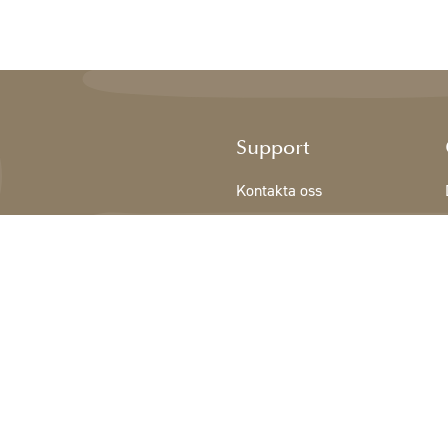
Support
Kontakta oss
Registrering NY KUND
Villkor
Integritetspolicy
Cookiedeklaration