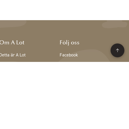
Om A Lot
Följ oss
Detta är A Lot
Facebook
Teamet på A Lot
Instagram
Lediga tjänster