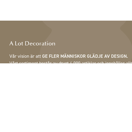
A Lot Decoration
Vår vision är att
GE FLER MÄNNISKOR GLÄDJE AV DESIGN.
Vårt sortiment består av drygt 4 000 artiklar och innehåller allt
från fjädrar, kottar & krukor till lampor, speglar & skåp.
Våra kunder är inrednings- och presentbutiker, möbelaffärer,
handelsträdgårdar, florister, blomsterbutiker, inredare och
dekoratörer, hotell och restauranger. Välkommen till A Lot
Decorations värld.