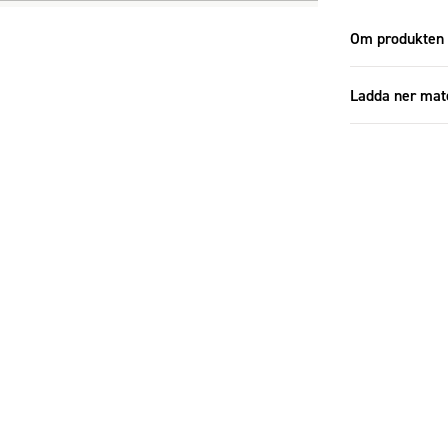
Om produkten
Ladda ner mat
33017_5.j
Ladda ner 
Specifikatione
Storlek
Antal i förp
Diameter (c
Höjd (cm)
Material