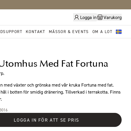
Logga in
Varukorg
DSUPPORT
KONTAKT
MÄSSOR & EVENTS
OM A LOT
Utomhus Med Fat Fortuna
rp.
en med växter och grönska med vår kruka Fortuna med fat.
hål i botten för smidig dränering. Tillverkad i terrakotta. Finns
r.
33016
LOGGA IN FÖR ATT SE PRIS