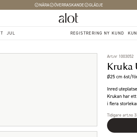
NÄRA
ÖVERRASKANDE
GLÄDJE
ST
JUL
REGISTRERING NY KUND
KUN
Art.nr 1003052
Kruka 
Ø25 cm 6st/fö
Inred uteplats
Krukan har ett 
i flera storleka
Tidigare art.no 