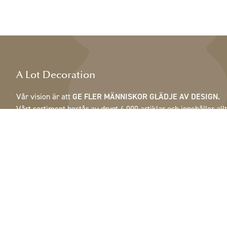
A Lot Decoration
Vår vision är att
GE FLER MÄNNISKOR GLÄDJE AV DESIGN.
Vårt sortiment består av drygt 4 000 artiklar och innehåller allt
från fjädrar, kottar & krukor till lampor, speglar & skåp.
Våra kunder är inrednings- och presentbutiker, möbelaffärer,
handelsträdgårdar, florister, blomsterbutiker, inredare och
dekoratörer, hotell och restauranger. Välkommen till A Lot
Decorations värld.