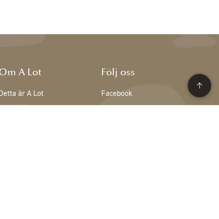
Om A Lot
Följ oss
Detta är A Lot
Facebook
Teamet på A Lot
Instagram
Lediga tjänster