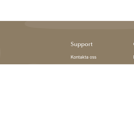
Support
Kontakta oss
Registrering NY KUND
Villkor
Integritetspolicy
Cookiedeklaration