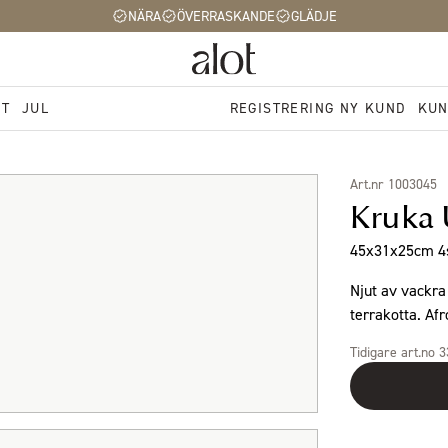
NÄRA
ÖVERRASKANDE
GLÄDJE
ST
JUL
REGISTRERING NY KUND
KUN
Art.nr 1003045
Kruka 
45x31x25cm 4s
Njut av vackra
terrakotta. Afr
Tidigare art.no 