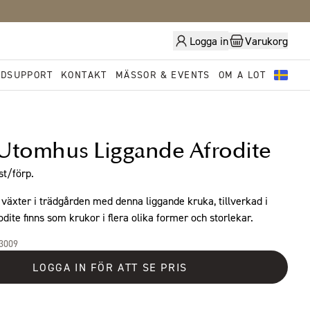
Logga in
Varukorg
DSUPPORT
KONTAKT
MÄSSOR & EVENTS
OM A LOT
Utomhus Liggande Afrodite
t/förp.
 växter i trädgården med denna liggande kruka, tillverkad i
odite finns som krukor i flera olika former och storlekar.
33009
LOGGA IN FÖR ATT SE PRIS