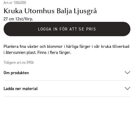
Art.nr 1004500
Kruka Utomhus Balja Ljusgrå
27 cm 12st/förp.
LOGGA IN FÖR ATT SE PRIS
Plantera fina växter och blommor i härliga färger i vår kruka tillverkad
i återvunnen plast. Finns i flera färger.
Tidigare art.no 0906
Om produkten
Ladda ner material
Specifikationer
Additional images
Additional images
Ladda ner bildmaterial
Storlek
27x18x16cm
Antal i förpackning
12 st
Höjd (cm)
16 cm