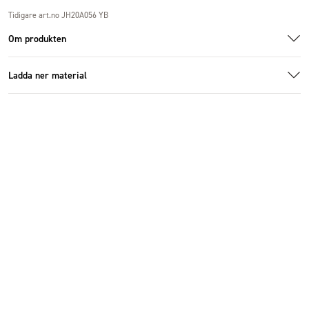
Tidigare art.no JH20A056 YB
Om produkten
Ladda ner material
1005469-4.jpg
1005469.jpg
Ladda ner bildmaterial
Specifikationer
Storlek
20x12x15cm
Antal i förpackning
6 st
Höjd (cm)
15 cm
Bredd (cm)
20 cm
Djup (cm)
12 cm
Material
Keramik