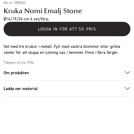
Art.nr 1000262
Kruka Nomi Emalj Stone
Ø14/19/24 cm 4 set/förp.
LOGGA IN FÖR ATT SE PRIS
Set med tre krukor i metall. Fyll med vackra blommor eller gröna
växter för att skapa en lummig oas i hemmet. Finns i flera färger.
Tidigare art.no 1934
Om produkten
Ladda ner material
1000262_5.jpg
Additional images
Additional images
Specifikationer
Ladda ner bildmaterial
Storlek
Ø24x19cm
Antal i förpackning
4 set