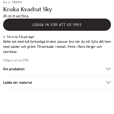
Art.nr 1000894
Kruka Kvadrat Sky
20 cm 8 set/förp.
LOGGA IN FÖR ATT SE PRIS
Färre än 5 fp på lager
Detta set med två fyrkantiga krukor passar bra när du vill fylla ditt hem
med växter och grönt. Tillverkade i metall. Finns i flera färger och
storlekar.
Tidigare art.no 2702
Om produkten
Ladda ner material
1000893_1.jpg
1000880_1.jpg
Ladda ner bildmaterial
Specifikationer
Storlek
20x20x17cm