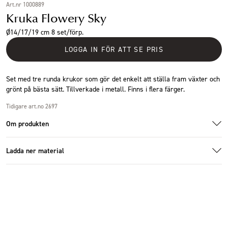
Art.nr 1000889
Kruka Flowery Sky
Ø14/17/19 cm 8 set/förp.
LOGGA IN FÖR ATT SE PRIS
Set med tre runda krukor som gör det enkelt att ställa fram växter och
grönt på bästa sätt. Tillverkade i metall. Finns i flera färger.
Tidigare art.no 2697
Om produkten
Ladda ner material
1000889_1.jpg
Additional images
Ladda ner bildmaterial
Specifikationer
Storlek
Ø19x17cm
Antal i förpackning
8 set