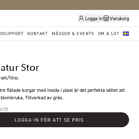
Logga in
Varukorg
DSUPPORT
KONTAKT
MÄSSOR & EVENTS
OM A LOT
atur Stor
set/förp.
re flätade korgar med insida i plast är det perfekta sättet att
 blomkruka. Tillverkad av gräs.
14172
LOGGA IN FÖR ATT SE PRIS