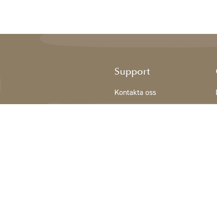
Support
Kontakta oss
Registrering NY KUND
Villkor
Integritetspolicy
Cookiedeklaration