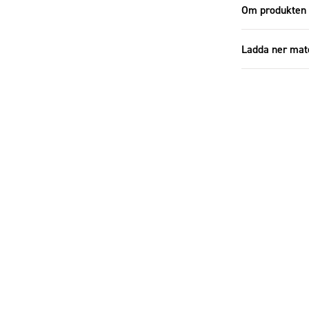
Om produkten
Ladda ner mat
Additional
Specifikatione
Storlek
Antal i förp
Antal i set
Diameter (c
Material
Färg