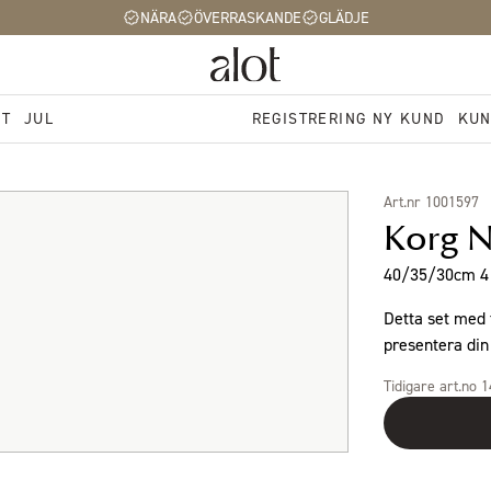
NÄRA
ÖVERRASKANDE
GLÄDJE
ST
JUL
REGISTRERING NY KUND
KUN
Art.nr 1001597
Korg N
40/35/30cm 4 
Detta set med t
presentera din
Tidigare art.no 