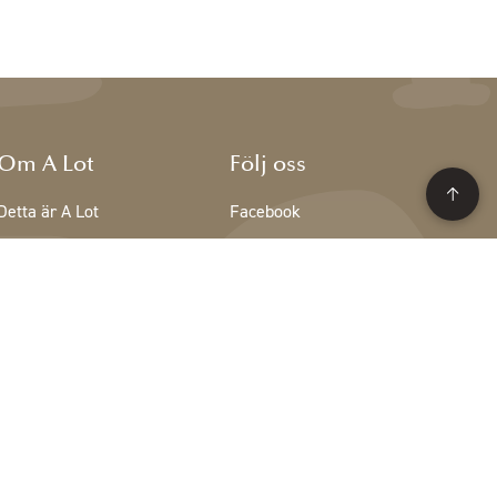
Om A Lot
Följ oss
Detta är A Lot
Facebook
Teamet på A Lot
Instagram
Lediga tjänster