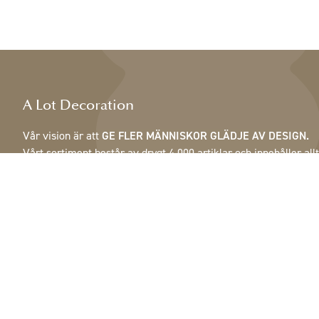
A Lot Decoration
Vår vision är att
GE FLER MÄNNISKOR GLÄDJE AV DESIGN.
Vårt sortiment består av drygt 4 000 artiklar och innehåller allt
från fjädrar, kottar & krukor till lampor, speglar & skåp.
Våra kunder är inrednings- och presentbutiker, möbelaffärer,
handelsträdgårdar, florister, blomsterbutiker, inredare och
dekoratörer, hotell och restauranger. Välkommen till A Lot
Decorations värld.