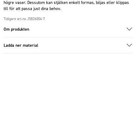
högre vaser. Dessutom kan stjälken enkelt formas, böjas eller klippas
till för att passa just dina behov.
Tidigare art.no J5B26004-7
Om produkten
Ladda ner material
1005783_3.jpg
1005783_2.jpg
1005783_1.jpg
Specifikationer
Ladda ner bildmaterial
Storlek
71 cm
Antal i förpackning
6 st
Material
Plast
Färg
Röd
Vikt (kg)
0.01 kg