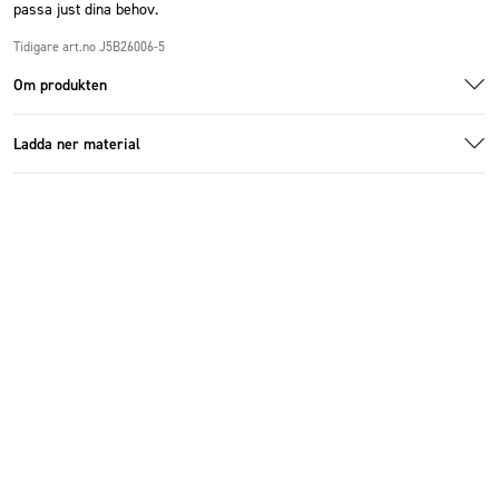
passa just dina behov.
Tidigare art.no J5B26006-5
Om produkten
Ladda ner material
1005786_2.jpg
1005786_3.jpg
1005786_3.jpg
Specifikationer
Ladda ner bildmaterial
Storlek
50 cm
Antal i förpackning
6 st
Material
Plast
Färg
Orange
Vikt (kg)
0.03 kg
Längd (cm)
50 cm