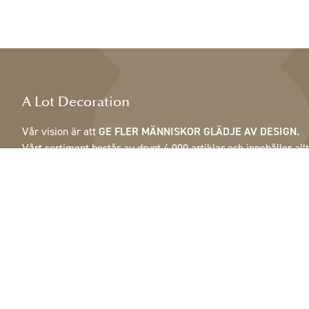
A Lot Decoration
Vår vision är att
GE FLER MÄNNISKOR GLÄDJE AV DESIGN.
Vårt sortiment består av drygt 4 000 artiklar och innehåller allt
från fjädrar, kottar & krukor till lampor, speglar & skåp.
Våra kunder är inrednings- och presentbutiker, möbelaffärer,
handelsträdgårdar, florister, blomsterbutiker, inredare och
dekoratörer, hotell och restauranger. Välkommen till A Lot
Decorations värld.