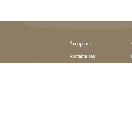
Support
Kontakta oss
Registrering NY KUND
Villkor
Integritetspolicy
Cookiedeklaration