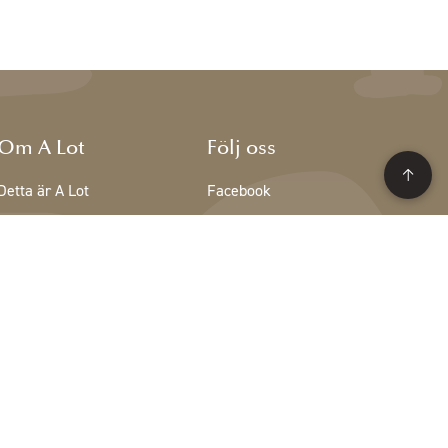
Om A Lot
Följ oss
Detta är A Lot
Facebook
Teamet på A Lot
Instagram
Lediga tjänster