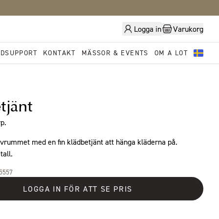
Logga in
Varukorg
DSUPPORT
KONTAKT
MÄSSOR & EVENTS
OM A LOT
tjänt
p.
ovrummet med en fin klädbetjänt att hänga kläderna på.
tall.
15557
LOGGA IN FÖR ATT SE PRIS