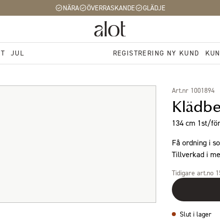
NÄRA
ÖVERRASKANDE
GLÄDJE
ST
JUL
REGISTRERING NY KUND
KUN
Art.nr 1001894
Klädbe
134 cm 1st/för
Få ordning i s
Tillverkad i me
Tidigare art.no 
Slut i lager