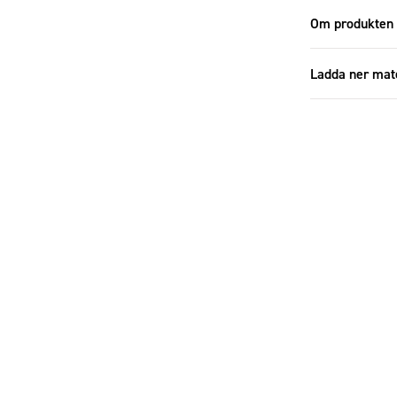
Om produkten
Ladda ner mat
Additional
Specifikatione
Storlek
Antal i förp
Höjd (cm)
Bredd (cm)
Material