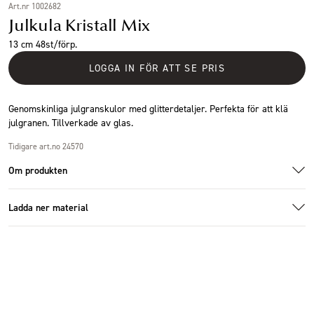
Art.nr 1002682
Julkula Kristall Mix
13 cm 48st/förp.
LOGGA IN FÖR ATT SE PRIS
Genomskinliga julgranskulor med glitterdetaljer. Perfekta för att klä
julgranen. Tillverkade av glas.
Tidigare art.no 24570
Om produkten
Ladda ner material
Ladda ner bildmaterial
Specifikationer
Storlek
6x13cm
Antal i förpackning
48 st