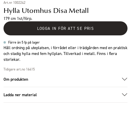
Art.nr 1002242
Hylla Utomhus Disa Metall
179 cm 1st/förp.
LOGGA IN FÖR ATT SE PRIS
Färre än 5 fp på lager
Håll ordning på uteplatsen, i förrådet eller i trädgården med en praktisk
och stadig hylla med fem hyllplan. Tillverkad i metall. Finns i flera
storlekar.
Tidigare art.no 16415
Om produkten
Ladda ner material
Specifikationer
16415_8.jpg
Ladda ner bildmaterial
Storlek
100x36x179 cm
Antal i förpackning
1 st