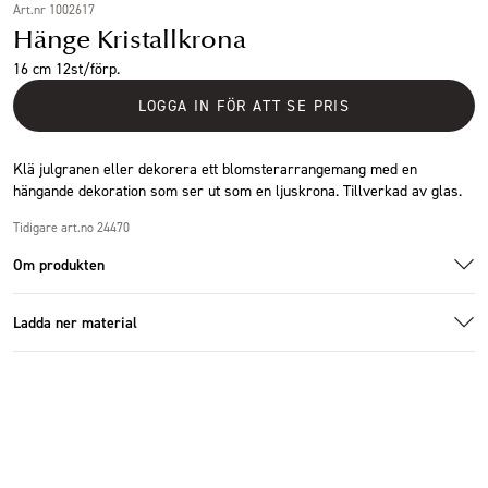
Art.nr 1002617
Hänge Kristallkrona
16 cm 12st/förp.
LOGGA IN FÖR ATT SE PRIS
Klä julgranen eller dekorera ett blomsterarrangemang med en
hängande dekoration som ser ut som en ljuskrona. Tillverkad av glas.
Tidigare art.no 24470
Om produkten
Ladda ner material
Specifikationer
Additional images
Additional images
Ladda ner bildmaterial
Storlek
16cm
Antal i förpackning
12 st
Höjd (cm)
16 cm