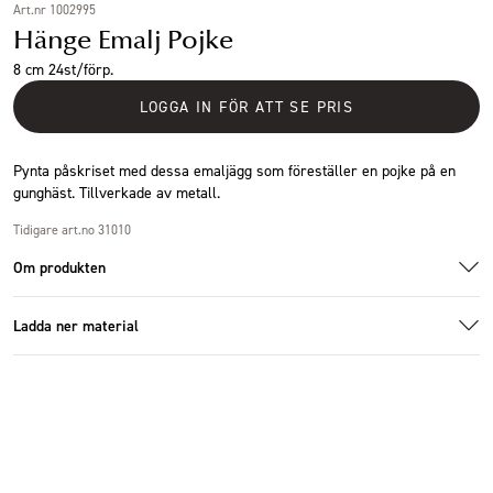
Art.nr 1002995
Hänge Emalj Pojke
8 cm 24st/förp.
LOGGA IN FÖR ATT SE PRIS
Pynta påskriset med dessa emaljägg som föreställer en pojke på en
gunghäst. Tillverkade av metall.
Tidigare art.no 31010
Om produkten
Ladda ner material
Specifikationer
Additional images
Additional images
Ladda ner bildmaterial
Storlek
5x1x8cm
Antal i förpackning
24 st
Höjd (cm)
8 cm