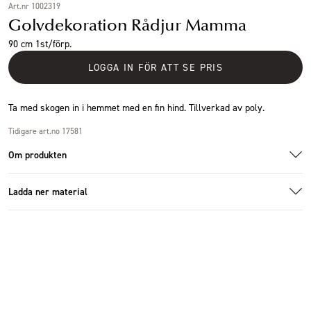
Art.nr 1002319
Golvdekoration Rådjur Mamma
90 cm 1st/förp.
LOGGA IN FÖR ATT SE PRIS
Ta med skogen in i hemmet med en fin hind. Tillverkad av poly.
Tidigare art.no 17581
Om produkten
Ladda ner material
Specifikationer
Additional images
Ladda ner bildmaterial
Storlek
79x25x90cm
Antal i förpackning
1 st
Höjd (cm)
90 cm