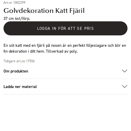
Art.nr 1002299
Golvdekoration Katt Fjäril
37 cm 4st/förp.
LOGGA IN FÖR ATT SE PRIS
En söt katt med en fjäril på nosen är en perfekt följeslagare och blir en
fin dekoration i ditt hem. Tillverkad av poly.
Tidigare art.no 17556
Om produkten
Ladda ner material
Additional images
Additional images
Additional images
Specifikationer
Additional images
Ladda ner bildmaterial
Storlek
17x17x37cm
Antal i förpackning
4 st