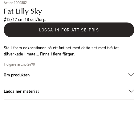
Art.nr 1000882
Fat Lilly Sky
Ø13/17 cm 18 set/förp.
LOGGA IN FÖR ATT SE PRIS
Ställ fram dekorationer på ett fint set med detta set med två fat,
tillverkade i metall. Finns i flera färger.
Tidigare art.no 2690
Om produkten
Ladda ner material
1000882_1.jpg
Ladda ner bildmaterial
Specifikationer
Storlek
Ø17x5 cm
Antal i förpackning
18 set