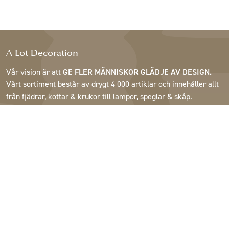
A Lot Decoration
Vår vision är att
GE FLER MÄNNISKOR GLÄDJE AV DESIGN.
Vårt sortiment består av drygt 4 000 artiklar och innehåller allt
från fjädrar, kottar & krukor till lampor, speglar & skåp.
Våra kunder är inrednings- och presentbutiker, möbelaffärer,
handelsträdgårdar, florister, blomsterbutiker, inredare och
dekoratörer, hotell och restauranger. Välkommen till A Lot
Decorations värld.
Support
Om A Lot