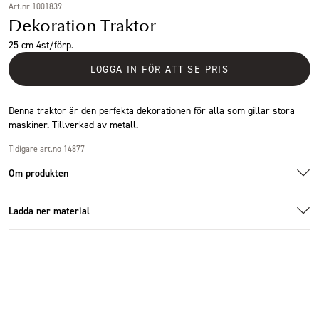
Art.nr 1001839
Dekoration Traktor
25 cm 4st/förp.
LOGGA IN FÖR ATT SE PRIS
Denna traktor är den perfekta dekorationen för alla som gillar stora
maskiner. Tillverkad av metall.
Tidigare art.no 14877
Om produkten
Ladda ner material
Specifikationer
Additional images
Additional images
Ladda ner bildmaterial
Storlek
25x15x16cm
Antal i förpackning
4 st
Höjd (cm)
16 cm