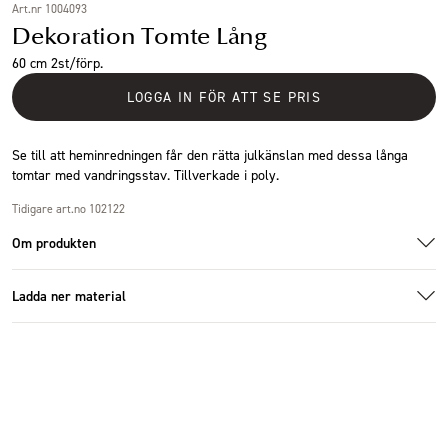
Art.nr 1004093
Dekoration Tomte Lång
60 cm 2st/förp.
LOGGA IN FÖR ATT SE PRIS
Se till att heminredningen får den rätta julkänslan med dessa långa
tomtar med vandringsstav. Tillverkade i poly.
Tidigare art.no 102122
Om produkten
Ladda ner material
Additional images
Additional images
Ladda ner bildmaterial
Specifikationer
Storlek
12x60cm
Antal i förpackning
2 st