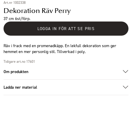
Art.nr 1002338
Dekoration Räv Perry
37 cm 6st/förp.
LOGGA IN FÖR ATT SE PRIS
Räv i frack med en promenadkäpp. En lekfull dekoration som ger
hemmet en mer personlig stil. Tillverkad i poly.
Tidigare art.no 17601
Om produkten
Ladda ner material
Specifikationer
Additional images
Ladda ner bildmaterial
Storlek
13x37cm
Antal i förpackning
6 st
Höjd (cm)
37 cm