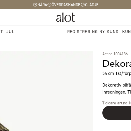
NÄRA
ÖVERRASKANDE
GLÄDJE
ST
JUL
REGISTRERING NY KUND
KUN
Art.nr 1004136
Dekora
54 cm 1st/förp
Dekorativ påfå
inredningen. Ti
Tidigare art.no 