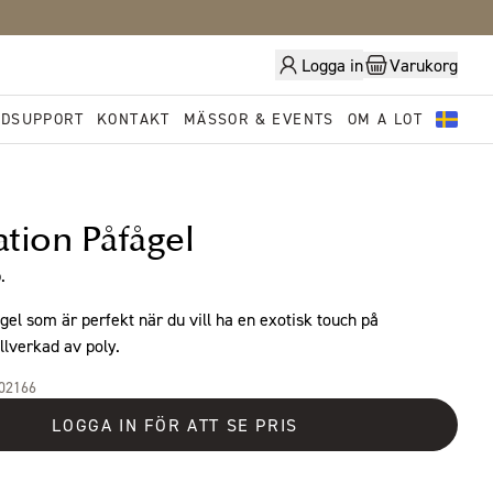
Logga in
Varukorg
DSUPPORT
KONTAKT
MÄSSOR & EVENTS
OM A LOT
tion Påfågel
.
gel som är perfekt när du vill ha en exotisk touch på
llverkad av poly.
102166
LOGGA IN FÖR ATT SE PRIS