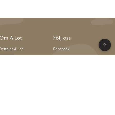
Om A Lot
Följ oss
Detta är A Lot
Facebook
Teamet på A Lot
Instagram
Lediga tjänster