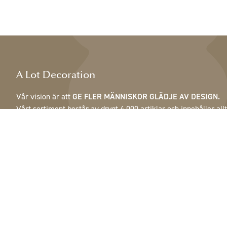
A Lot Decoration
Vår vision är att
GE FLER MÄNNISKOR GLÄDJE AV DESIGN.
Vårt sortiment består av drygt 4 000 artiklar och innehåller allt
från fjädrar, kottar & krukor till lampor, speglar & skåp.
Våra kunder är inrednings- och presentbutiker, möbelaffärer,
handelsträdgårdar, florister, blomsterbutiker, inredare och
dekoratörer, hotell och restauranger. Välkommen till A Lot
Decorations värld.