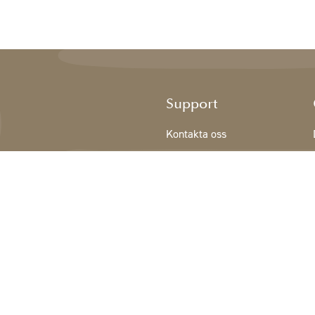
Support
Kontakta oss
Registrering NY KUND
Villkor
Integritetspolicy
Cookiedeklaration